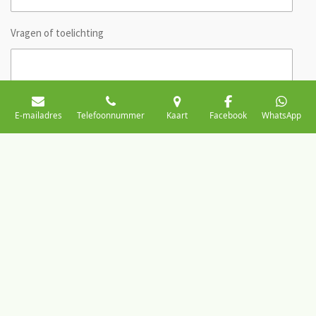
Vragen of toelichting
E-mailadres
Telefoonnummer
Kaart
Facebook
WhatsApp
Stuur mij een kopie
Verzenden
© 2019 - 2026 zkezitmaaiers
Powered by
JouwWeb