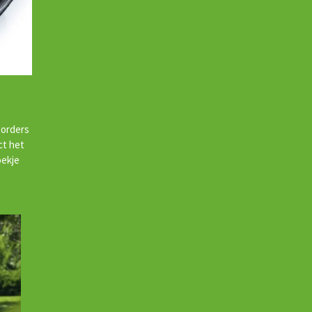
borders
ct het
oekje