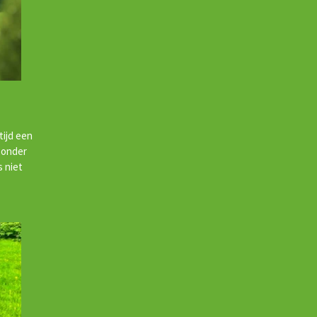
tijd een
 onder
s niet