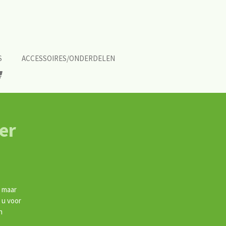
S
ACCESSOIRES/ONDERDELEN
er
, maar
 u voor
n