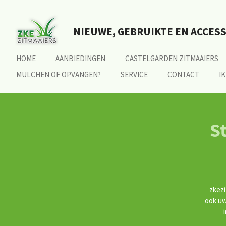
Ga
direct
NIEUWE, GEBRUIKTE EN ACCES
naar
de
hoofdinhoud
HOME
AANBIEDINGEN
CASTELGARDEN ZITMAAIERS
MULCHEN OF OPVANGEN?
SERVICE
CONTACT
I
S
zkezi
ook uw