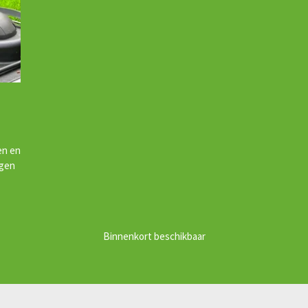
en en
rgen
Binnenkort beschikbaar