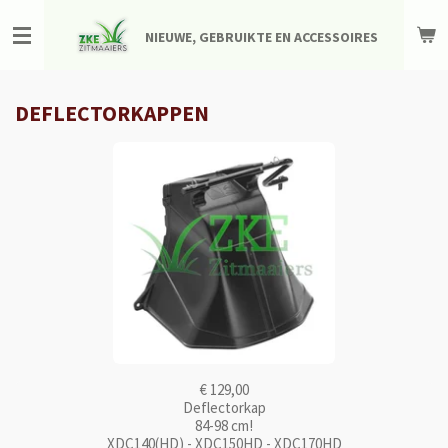
Ga
NIEUWE, GEBRUIKTE EN ACCESSOIRES
direct
naar
de
hoofdinhoud
DEFLECTORKAPPEN
€ 129,00
Deflectorkap
84-98 cm!
XDC140(HD) - XDC150HD - XDC170HD