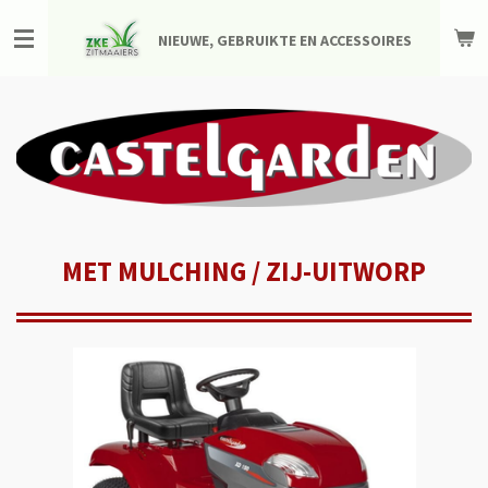
Ga
NIEUWE, GEBRUIKTE EN ACCESSOIRES
direct
naar
de
hoofdinhoud
MET MULCHING / ZIJ-UITWORP